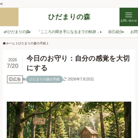
<
ひだまりの森
お問い合わせ
🌿ひだまりの森
「こころの聞き手になるまでの軌跡 」
自己紹介
お問
ホーム
ひだまりの森の手紙
今日のお守り：自分の感覚を大切
2026
7/20
にする
広告
2026年7月20日
ひだまりの森の手紙