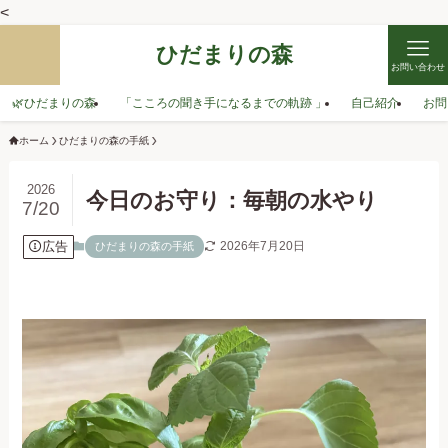
<
ひだまりの森
お問い合わせ
🌿ひだまりの森
「こころの聞き手になるまでの軌跡 」
自己紹介
お問
ホーム
ひだまりの森の手紙
2026
今日のお守り：毎朝の水やり
7/20
広告
2026年7月20日
ひだまりの森の手紙